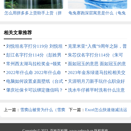
怎么用拼多多上货助手上货（拼
龟兔赛跑深层寓意是什么（龟兔
多多上货助手上货步骤）
赛跑的寓意是什么）
相关文章推荐
刘悦坦名字打分119分 刘悦坦
克里米亚“入俄”9周年之际，普
个人简历
彭江名字打分114分（彭姓男
京亲自驾车访问塞瓦斯托波尔
朱芯仪名字打分114分（朱可
孩取名100分）
常州西太湖马拉松奖金+领奖
芯姓名测试）
面如冠玉的意思 面如冠玉的意
办法 2021常州西太湖马拉松奖
2022年什么命 2022年什么命
思你就让我看这个
2023年金东绿道马拉松相关交
金
是水命还是金命
电脑如何设置桌面壁纸（台式
通管控示意图
天涯明月刀新手玩什么职业好
电脑如何设置桌面壁纸）
肇庆社保卡可以绑定微信吗？
（天涯明月刀新手玩什么职业好
洗水牛仔裤平时洗有什么注意
（肇庆社保卡可以在哪用）
玩）
事项 洗水牛仔裤平时洗有什么
注意事项吗
上一篇：
雪窦山被誉为什么（雪窦
下一篇：
Excel怎么快速做减法运
山被誉为什么之乡）
算（如何快速Excel减法）
Copyright © 2023
百姓百科网
www.yebxwb.cn 版权所有