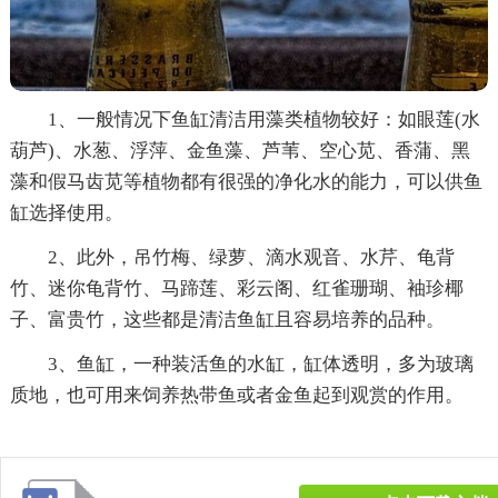
1、一般情况下鱼缸清洁用藻类植物较好：如眼莲(水
葫芦)、水葱、浮萍、金鱼藻、芦苇、空心苋、香蒲、黑
藻和假马齿苋等植物都有很强的净化水的能力，可以供鱼
缸选择使用。
2、此外，吊竹梅、绿萝、滴水观音、水芹、龟背
竹、迷你龟背竹、马蹄莲、彩云阁、红雀珊瑚、袖珍椰
子、富贵竹，这些都是清洁鱼缸且容易培养的品种。
3、鱼缸，一种装活鱼的水缸，缸体透明，多为玻璃
质地，也可用来饲养热带鱼或者金鱼起到观赏的作用。