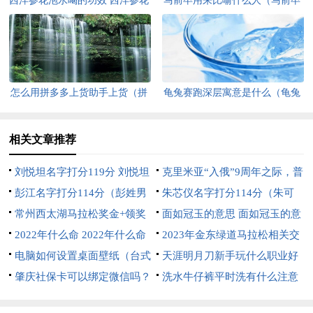
西洋参花泡水喝的功效 西洋参花
马前卒用来比喻什么人（马前卒
泡水喝的功效与禁忌
用来比喻什么样的人）
怎么用拼多多上货助手上货（拼
龟兔赛跑深层寓意是什么（龟兔
多多上货助手上货步骤）
赛跑的寓意是什么）
相关文章推荐
刘悦坦名字打分119分 刘悦坦
克里米亚“入俄”9周年之际，普
个人简历
彭江名字打分114分（彭姓男
京亲自驾车访问塞瓦斯托波尔
朱芯仪名字打分114分（朱可
孩取名100分）
常州西太湖马拉松奖金+领奖
芯姓名测试）
面如冠玉的意思 面如冠玉的意
办法 2021常州西太湖马拉松奖
2022年什么命 2022年什么命
思你就让我看这个
2023年金东绿道马拉松相关交
金
是水命还是金命
电脑如何设置桌面壁纸（台式
通管控示意图
天涯明月刀新手玩什么职业好
电脑如何设置桌面壁纸）
肇庆社保卡可以绑定微信吗？
（天涯明月刀新手玩什么职业好
洗水牛仔裤平时洗有什么注意
（肇庆社保卡可以在哪用）
玩）
事项 洗水牛仔裤平时洗有什么