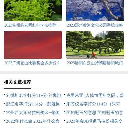
2023杭州临安网红打卡点推荐一
2023郑州黄河文化公园游玩攻略
览（临安网红店在哪里）
（郑州黄河文化公园好玩吗）
2023广州登山比赛奖金多少钱？
2023洛阳白云山持隋唐洛阳城门
2023广州登山比赛奖金多少钱啊
票入园优惠
相关文章推荐
刘悦坦名字打分119分 刘悦坦
克里米亚“入俄”9周年之际，普
个人简历
彭江名字打分114分（彭姓男
京亲自驾车访问塞瓦斯托波尔
朱芯仪名字打分114分（朱可
孩取名100分）
常州西太湖马拉松奖金+领奖
芯姓名测试）
面如冠玉的意思 面如冠玉的意
办法 2021常州西太湖马拉松奖
2022年什么命 2022年什么命
思你就让我看这个
2023年金东绿道马拉松相关交