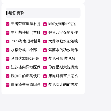
业险可以赔付吗
用方法视频
一句（汝家有女初
做好吃窍门
间打铁花
长成,我怎么接下
猜你喜欢
一句）
王者荣耀里暴君是
k50次列车经过的
什么意思 王者荣
羊肚菌种植（羊肚
站点有哪些? k50
鲤鱼八宝饭的制作
耀中暴君是啥
菌种植可行性研究
2023海南指标摇号
次列车途径站
方法 鲤鱼八宝饭
大蒜冰糖水能治咳
报告）
中签会通知吗 海
水稻分成几个部
的制作方法和配料
嗽吗（大蒜蒸冰糖
紫苏水的功效与作
南摇号结果出来获
分，什么时候结
马自达3加92还是
治咳嗽吗）
用（黛珂紫苏水的
梦见弓弩 梦见弩
得指标是中签了吗
果，发芽了怎么办
95（马自达3加什
江苏省内异地医保
功效与作用）
弓是什么意思
你好星期六沈月第
么汽油比较好）
报销比例和南京本
洗脸巾的正确使用
几期
床尾对着窗户怎么
地一致吗
方法（洗脸巾的正
白车漆变黄原因是
化解（床尾对着窗
梦见女儿的前男友
确使用方法是什
什么（白色车漆发
户怎样化解）
（梦见女儿的前男
么）
黄的原因）
友是什么意思）