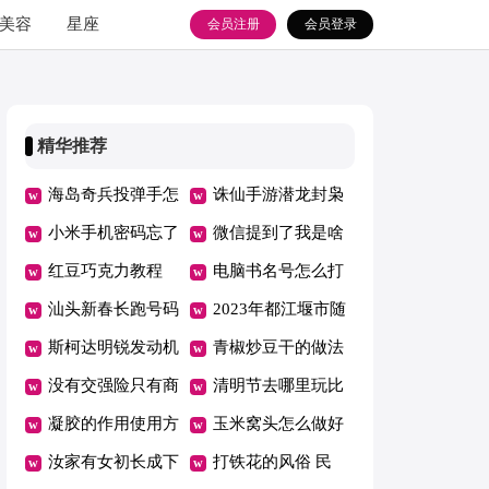
美容
星座
会员注册
会员登录
精华推荐
海岛奇兵投弹手怎
诛仙手游潜龙封枭
么玩 海岛奇兵加
小米手机密码忘了
怎么打（诛仙手游
微信提到了我是啥
农炮能打到投弹手
怎么办
红豆巧克力教程
潜龙封枭怎么打
意思 发微信提到
电脑书名号怎么打
吗
（巧克力 红豆）
汕头新春长跑号码
的）
我是什么意思
（电脑书名号怎么
2023年都江堰市随
布领取时间 2020
斯柯达明锐发动机
打出来?）
迁子女入学政策解
青椒炒豆干的做法
汕头马拉松欢乐跑
几缸（斯柯达明锐
没有交强险只有商
读 2021年都江堰
青椒炒豆干的做法
清明节去哪里玩比
路线
发动机是几缸的）
业险可以理赔吗
凝胶的作用使用方
幼升小政策
窍门
较好 清明节去哪
玉米窝头怎么做好
没有交强险只有商
法 凝胶的作用使
汝家有女初长成下
里玩比较好西安
吃 玉米窝头怎么
打铁花的风俗 民