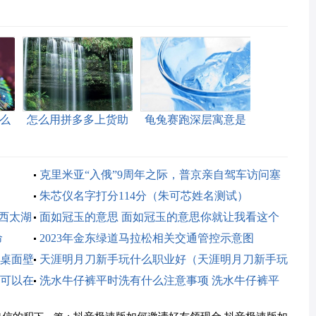
么
怎么用拼多多上货助
龟兔赛跑深层寓意是
喻
手上货（拼多多上货
什么（龟兔赛跑的寓
助手上货步骤）
意是什么）
克里米亚“入俄”9周年之际，普京亲自驾车访问塞
瓦斯托波尔
朱芯仪名字打分114分（朱可芯姓名测试）
州西太湖
面如冠玉的意思 面如冠玉的意思你就让我看这个
命
2023年金东绿道马拉松相关交通管控示意图
桌面壁
天涯明月刀新手玩什么职业好（天涯明月刀新手玩
可以在
什么职业好玩）
洗水牛仔裤平时洗有什么注意事项 洗水牛仔裤平
时洗有什么注意事项吗