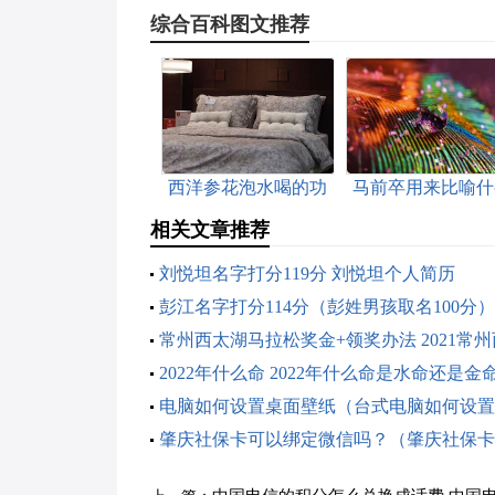
综合百科图文推荐
西洋参花泡水喝的功
马前卒用来比喻什
效 西洋参花泡水喝的
人（马前卒用来比
相关文章推荐
功效与禁忌
什么样的人）
刘悦坦名字打分119分 刘悦坦个人简历
彭江名字打分114分（彭姓男孩取名100分）
常州西太湖马拉松奖金+领奖办法 2021常
马拉松奖金
2022年什么命 2022年什么命是水命还是金
电脑如何设置桌面壁纸（台式电脑如何设置
纸）
肇庆社保卡可以绑定微信吗？（肇庆社保卡
哪用）