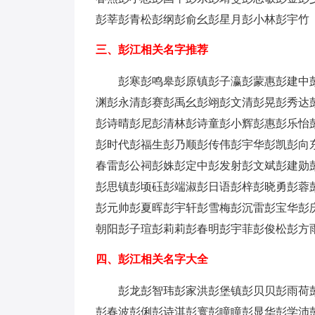
彭莘
彭青松
彭纲
彭俞幺
彭星月
彭小林
彭宇竹
三、彭江相关名字推荐
彭寒
彭鸣皋
彭原镇
彭子瀛
彭蒙惠
彭建中
渊
彭永清
彭赛
彭禹幺
彭翊
彭文清
彭晃
彭秀达
彭诗晴
彭尼
彭清林
彭诗童
彭小辉
彭惠
彭乐怡
彭时代
彭福生
彭乃顺
彭传伟
彭宇华
彭凯
彭向
春雷
彭公祠
彭姝
彭定中
彭发射
彭文斌
彭建勋
彭思镇
彭顷砡
彭端淑
彭日语
彭梓
彭晓勇
彭蓉
彭元帅
彭夏晖
彭宇轩
彭雪梅
彭沉雷
彭宝华
彭
朝阳
彭子瑄
彭莉莉
彭春明
彭宇菲
彭俊松
彭方
四、彭江相关名字大全
彭龙
彭智玮
彭家洪
彭堡镇
彭贝贝
彭雨荷
彭春波
彭俐
彭诗淇
彭寰
彭瞳瞳
彭显华
彭学沛