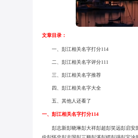
文章目录：
一、彭江相关名字打分114
二、彭江相关名字评分111
三、彭江相关名字推荐
四、彭江相关名字大全
五、其他人还看了
一、彭江相关名字打分114
彭志新
彭晓琳
彭大祥
彭超
彭笑远
彭启安
伦
彭怀忠
彭志国
彭三顺
彭溪
彭锷
彭强
彭宝淦