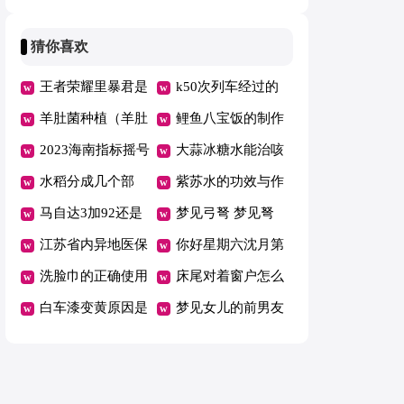
业险可以赔付吗
用方法视频
一句（汝家有女初
做好吃窍门
间打铁花
长成,我怎么接下
猜你喜欢
一句）
王者荣耀里暴君是
k50次列车经过的
什么意思 王者荣
羊肚菌种植（羊肚
站点有哪些? k50
鲤鱼八宝饭的制作
耀中暴君是啥
菌种植可行性研究
2023海南指标摇号
次列车途径站
方法 鲤鱼八宝饭
大蒜冰糖水能治咳
报告）
中签会通知吗 海
水稻分成几个部
的制作方法和配料
嗽吗（大蒜蒸冰糖
紫苏水的功效与作
南摇号结果出来获
分，什么时候结
马自达3加92还是
治咳嗽吗）
用（黛珂紫苏水的
梦见弓弩 梦见弩
得指标是中签了吗
果，发芽了怎么办
95（马自达3加什
江苏省内异地医保
功效与作用）
弓是什么意思
你好星期六沈月第
么汽油比较好）
报销比例和南京本
洗脸巾的正确使用
几期
床尾对着窗户怎么
地一致吗
方法（洗脸巾的正
白车漆变黄原因是
化解（床尾对着窗
梦见女儿的前男友
确使用方法是什
什么（白色车漆发
户怎样化解）
（梦见女儿的前男
么）
黄的原因）
友是什么意思）