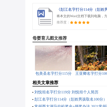
将本文的Word文档下载到电脑，
推荐度：
母婴育儿图文推荐
包美圣名字打分115分
王亚卿名字打分10
王语卿名字
相关文章推荐
刘悦坦名字打分119分 刘悦坦个人简历
彭江名字打分114分（彭姓男孩取名100分）
常州西太湖马拉松奖金+领奖办法 2021常