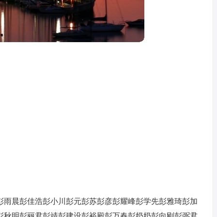
彭雨晨
彭佳浩
彭小川
彭元
彭苏
彭彦
彭耀峰
彭学先
彭雅琦
彭加
彭秋明
彭丽君
彭靖
彭建设
彭裕殿
彭万春
彭奶奶
彭向刚
彭弼君