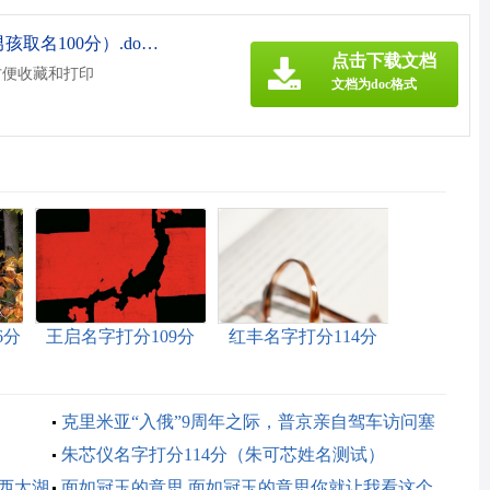
《彭江名字打分114分（彭姓男孩取名100分）.doc》
点击下载文档
方便收藏和打印
文档为doc格式
6分
王启名字打分109分
红丰名字打分114分
（红在名字的含义是
什么）
克里米亚“入俄”9周年之际，普京亲自驾车访问塞
瓦斯托波尔
朱芯仪名字打分114分（朱可芯姓名测试）
州西太湖
面如冠玉的意思 面如冠玉的意思你就让我看这个