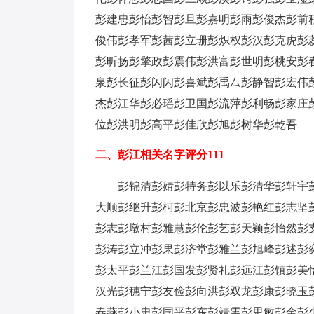
彭建忠
彭怡
彭智
彭旦
彭嘉明
彭雨
彭俊杰
彭前
俊伟
彭孝军
彭茜
彭立珊
彭炽权
彭汉
彭克虎
彭
彭昕扬
彭擎政
彭震伟
彭洪富
彭世明
彭桃安
彭
泉
彭长征
彭闪闪
彭喜斌
彭禹厶
彭静智
彭宏伟
杰
彭江华
彭必瑶
彭卫国
彭流萍
彭利畅
彭家庄
位
彭洪明
彭高平
彭佳欣
彭旭
彭树华
彭乾吾
二、彭江相关名字评分111
彭锦清
彭婧
彭特务
彭以乐
彭清华
彭轩宇
大顺
彭继升
彭柯
彭北京
彭忠波
彭艳红
彭志坚
彭志
彭墩村
彭雅慧
彭伦
彭艺
彭天颖
彭怡然
彭
彭涛
彭立冲
彭果
彭济堂
彭雅兰
彭旭峰
彭述
彭
彭太平
彭兰江
彭国发
彭贤礼
彭远江
彭镇
彭美
汉光
彭穗宁
彭友俭
彭向洪
彭双龙
彭康
彭晓玉
春燕
彭小忠
彭国平
彭东
彭靖雯
彭思敏
彭金
彭