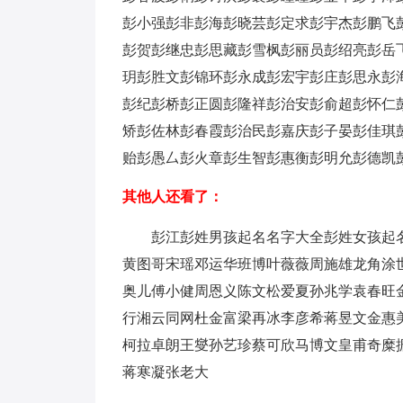
彭小强
彭非
彭海
彭晓芸
彭定求
彭宇杰
彭鹏飞
彭贺
彭继忠
彭思藏
彭雪枫
彭丽员
彭绍亮
彭岳
玥
彭胜文
彭锦环
彭永成
彭宏宇
彭庄
彭思永
彭
彭纪
彭桥
彭正圆
彭隆祥
彭治安
彭俞超
彭怀仁
矫
彭佐林
彭春霞
彭治民
彭嘉庆
彭子晏
彭佳琪
贻
彭愚厶
彭火章
彭生智
彭惠衡
彭明允
彭德凯
其他人还看了：
彭江
彭姓男孩起名名字大全
彭姓女孩起
黄图哥
宋瑶
邓运华
班博
叶薇薇
周施雄
龙角
涂
奥儿
傅小健
周恩义
陈文松
爱夏
孙兆学
袁春旺
行湘
云同网
杜金富
梁再冰
李彦希
蒋昱文
金惠
柯拉
卓朗
王燮
孙艺珍
蔡可欣
马博文
皇甫奇
糜
蒋寒凝
张老大