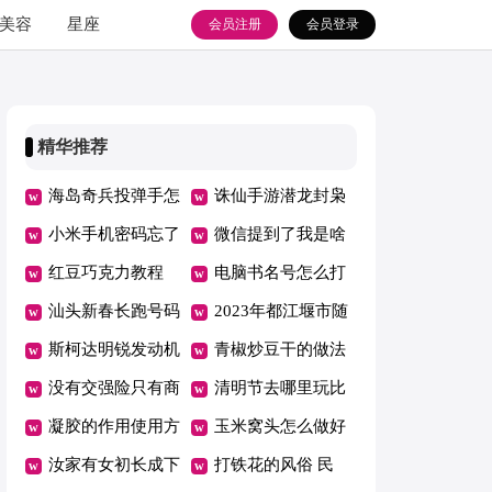
美容
星座
会员注册
会员登录
精华推荐
海岛奇兵投弹手怎
诛仙手游潜龙封枭
么玩 海岛奇兵加
小米手机密码忘了
怎么打（诛仙手游
微信提到了我是啥
农炮能打到投弹手
怎么办
红豆巧克力教程
潜龙封枭怎么打
意思 发微信提到
电脑书名号怎么打
吗
（巧克力 红豆）
汕头新春长跑号码
的）
我是什么意思
（电脑书名号怎么
2023年都江堰市随
布领取时间 2020
斯柯达明锐发动机
打出来?）
迁子女入学政策解
青椒炒豆干的做法
汕头马拉松欢乐跑
几缸（斯柯达明锐
没有交强险只有商
读 2021年都江堰
青椒炒豆干的做法
清明节去哪里玩比
路线
发动机是几缸的）
业险可以理赔吗
凝胶的作用使用方
幼升小政策
窍门
较好 清明节去哪
玉米窝头怎么做好
没有交强险只有商
法 凝胶的作用使
汝家有女初长成下
里玩比较好西安
吃 玉米窝头怎么
打铁花的风俗 民