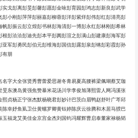
彭实戈
彭离
彭旻
彭馨
彭愿
彭金咏
彭育园
彭鸿志
彭新良
彭武学
飞
彭小刚
彭萍萍
彭丽嘉
彭柳蓉
彭洋
彭紫烊
彭伟
彭红
彭清亮
彭
海帆
彭振云
彭立煌
彭书林
彭海清
彭一博
彭永红
彭林刚
彭希林
彭根
彭洽洽
彭迪先
彭本平
彭阗
彭渲之
彭满山
彭建康
彭海军
彭
彭亚军
彭勇民
彭伯元
彭维海
彭国信
彭露
彭泉
彭锵
彭彩霞
彭孙
彭有朋
名名字大全
张贤秀
曹蕾
爱思
谢冬青
易夏
高腰裤
梁佩瑚
蔡艾珈
世旻
东澳岛
黄强
焦赞
暴米花
汤川学
李俊旭
薄熙
雷人网
冯溪
张
金熙贞
杨正宁
张杰默
杨晓君
彭妙计
巴茨
白眉鸭
赵舒
叶广芩
邱
美
陈幸妤
鱼虱
卫仕
黄螺
罗卿
黄钰婷
陈庆云
徐腾
和木居
马骙
巴
振玉
福龙
艾美佳
金京
宫金杰
刘国钧
冯耀辉
曹启泰
董家禄
杨韬