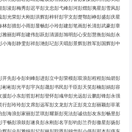
程
彭浚
彭梅秀
彭迟平
彭文忠
彭弋峰
彭河
彭熠
彭夷星
彭雪风
彭
蕊
彭光荣
彭大刚
彭洪辉
彭梓轩
彭宇文
彭楚鄂
彭峥
彭盛
彭庆星
春林
彭措
彭小雨
彭显畅
彭小玲
彭建
彭笔画
彭长清
彭武豪
彭章
彭雅丽
彭晖
彭建伟
彭跃
彭清源
彭旭明
彭心安
彭慧衡
彭灿
彭永
彭小海
彭静雯
彭祥
彭滟
彭玘
彭天唱
彭景辉
彭胜军
彭国辉
彭中
彭开先
彭令
彭剑峰
彭进
彭立中
彭荣模
彭双浪
彭程程
彭灿碧
彭
彭彬彬
彭光平
彭宇兴
彭晟
彭书民
彭干臣
彭天笑
彭楠
彭娟
彭容
支援
彭小东
彭哲
彭村
彭登怀
彭彧华
彭光远
彭云鹏
彭锋
彭永强
奕行
彭玲玲
彭文席
彭远军
彭文龙
彭方正
彭克立
彭丽颖
彭菲茗
怡
彭海浪
彭家丽
彭芷琪
彭耀新
彭宪法
彭诚信
彭友东
彭畅昱
彭
彭于畅
彭浪鼓
彭遂良
彭永刚
彭名字
彭钧
彭兰乔
彭傲星
彭扬
彭
少辉
彭尖
彭雅纯
彭圮
彭林
彭聪恩
彭锦华
彭小伟
彭邦本
彭伟东