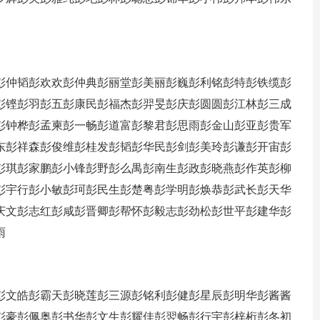
彭仲韬
彭欢欢
彭仲典
彭丽堂
彭美丽
彭巍
彭利铭
彭特
彭铁缆
彭
彭铿
彭羽
彭五
彭康民
彭福杰
彭羿旻
彭庆
彭圆圆
彭江林
彭三成
彭钟桦
彭孟柬
彭一畅
彭道富
彭黎君
彭思雨
彭金山
彭亚
彭贵军
东
彭祥森
彭俊维
彭桂发
彭韬
彭华民
彭剑
彭美玲
彭谦
彭开宙
彭
彭琪
彭家鹏
彭小锋
彭野
彭么禺
彭南生
彭政
彭晓燕
彭作英
彭柳
彭宇行
彭小敏
彭珂
彭民生
彭楚粤
彭学明
彭焕恭
彭武长
彭天华
庆文
彭志红
彭咸
彭晋卿
彭帮怀
彭毅志
彭劲松
彭世平
彭建华
彭
雨
彭文皓
彭霸天
彭晓莲
彭三源
彭铭利
彭健
彭星辰
彭明华
彭酱酱
彭豪
彭佩奥
彭书华
彭文生
彭耀佳
彭翌畅
彭行宇
彭梓桁
彭冬初