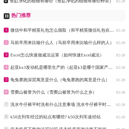
鱼缸净化的植物有哪些（鱼缸净化的植物有哪些种类）
w
02-28
02-28
热门推荐
H
1
微信中和平精英礼包怎么领取（和平精英微信礼包在哪领）
02-28
2
马前卒用来比喻什么人（马前卒用来比喻什么样的人）
02-28
3
Excel怎么快速做减法运算（如何快速Excel减法）
02-28
4
起亚kx3发动机是哪里生产的（起亚k3是哪个国家产的）
02-28
5
龟兔赛跑深层寓意是什么（龟兔赛跑的寓意是什么）
02-28
6
雪窦山被誉为什么（雪窦山被誉为什么之乡）
02-28
7
洗水牛仔裤平时洗有什么注意事项 洗水牛仔裤平时洗有什么注意事项吗
02-28
8
k50次列车经过的站点有哪些? k50次列车途径站
02-28