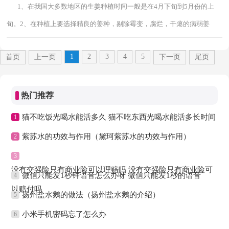
1、在我国大多数地区的生姜种植时间一般是在4月下旬到5月份的上
旬。2、在种植上要选择精良的姜种，剔除霉变，腐烂，干瘪的病弱姜
块，姜种要选择50到100克，有一两个壮芽的姜块...
1
2
3
4
5
首页
上一页
下一页
尾页
热门推荐
猫不吃饭光喝水能活多久 猫不吃东西光喝水能活多长时间
1
紫苏水的功效与作用（黛珂紫苏水的功效与作用）
2
3
没有交强险只有商业险可以理赔吗 没有交强险只有商业险可
微信只能发1秒钟语音怎么办呀 微信只能发1秒的语音
4
以赔付吗
扬州盐水鹅的做法（扬州盐水鹅的介绍）
5
小米手机密码忘了怎么办
6