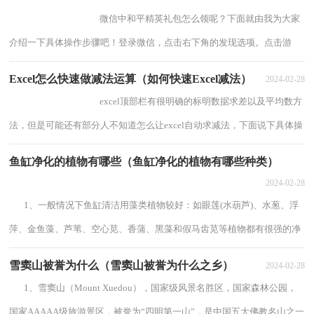
微信中和平精英礼包怎么领呢？下面就由我为大家
介绍一下具体操作步骤吧！登录微信，点击右下角的发现选项。点击游
戏，进入微信游戏页...
Excel怎么快速做减法运算（如何快速Excel减法）
2024-02-28
excel顶部栏有很明确的标明数据求差以及平均数方
法，但是可能还有部分人不知道怎么让excel自动求减法，下面说下具体操
作步骤：首先...
鱼缸净化的植物有哪些（鱼缸净化的植物有哪些种类）
2024-02-28
1、一般情况下鱼缸清洁用藻类植物较好：如眼莲(水葫芦)、水葱、浮
萍、金鱼藻、芦苇、空心苋、香蒲、黑藻和假马齿苋等植物都有很强的净
化水的能力，可以供鱼缸选择使用。...
雪窦山被誉为什么（雪窦山被誉为什么之乡）
2024-02-28
1、雪窦山（Mount Xuedou），国家级风景名胜区，国家森林公园，
国家AAAAA级旅游景区，被誉为“四明第一山”，是中国五大佛教名山之一