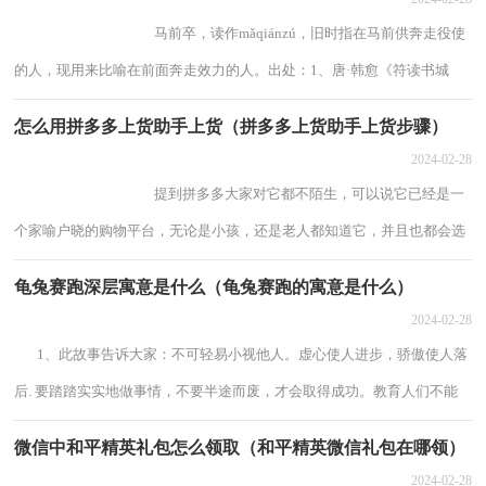
马前卒，读作mǎqiánzú，旧时指在马前供奔走役使
的人，现用来比喻在前面奔走效力的人。出处：1、唐·韩愈《符读书城
南》诗：“一为马...
怎么用拼多多上货助手上货（拼多多上货助手上货步骤）
2024-02-28
提到拼多多大家对它都不陌生，可以说它已经是一
个家喻户晓的购物平台，无论是小孩，还是老人都知道它，并且也都会选
择在上面买些零食...
龟兔赛跑深层寓意是什么（龟兔赛跑的寓意是什么）
2024-02-28
1、此故事告诉大家：不可轻易小视他人。虚心使人进步，骄傲使人落
后. 要踏踏实实地做事情，不要半途而废，才会取得成功。教育人们不能
骄傲自大，不论是学习还是生活，都要认真的...
微信中和平精英礼包怎么领取（和平精英微信礼包在哪领）
2024-02-28