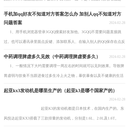
的弥勒佛的道场。2、雪窦山位于浙江省宁波市奉...
手机加qq好友不知道对方答案怎么办 加别人qq不知道对方
问题答案
2024-02-28
1、用手机浏览器登录3GQQ搜索好友加他。3GQQ不需要问题直接跳
过。也可以通讯录里面点反键、添加联系人、在输入别人的QQ保存在点反
键、发送及时消息就OK了。2、QQ是...
中药调理脾虚多久见效（中药调理脾虚要多久）
2024-02-28
1、一般情况下大约需要调理一周左右的时间就可以见到效果。导致脾
胃虚弱与饮食不当跟进食过多生冷上火之物，暴饮暴食以及不健康的生活
方式都有关。2、首先要调理好自...
起亚kx3发动机是哪里生产的（起亚k3是哪个国家产的）
2024-02-28
起亚K3的发动机都是日本技术，在国内生产的。东
风悦达起亚KX3搭载了三款排量的发动机，分别是1.6L、2.0L及1.6T。
1.6L发动机可以说...