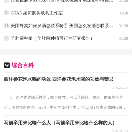
9
洗衣机底下垫泡沫可以吗 洗衣机底座泡沫垫不拆掉可以吗
02-28
10
GTA5 如何购买载具工作室
02-28
11
美团外卖如何发消息联系骑手 美团怎么发消息联系骑手
02-28
12
羊肚菌种植（羊肚菌种植可行性研究报告）
02-28
综合百科
W
西洋参花泡水喝的功效 西洋参花泡水喝的功效与禁忌
2024-02-28
1、西洋参这味药性寒，味苦微甘，可以入肺经、胃经。能够补肺养
阴，清胃热而伤津。应用于中药的汤剂当中，可以治疗肺虚造成的咳嗽，
胃热而伤了津液，造成口干舌燥，还有阴虚发热这...
马前卒用来比喻什么人（马前卒用来比喻什么样的人）
2024-02-28