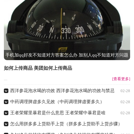
手机加qq好友不知道对方答案怎么办 加别人qq不知道对方问题
答案
如何上传商品 美团如何上传商品
...
[查看更多]
西洋参花泡水喝的功效 西洋参花泡水喝的功效与禁忌
w
02-28
中药调理脾虚多久见效（中药调理脾虚要多久）
w
02-28
王者荣耀里暴君是什么意思 王者荣耀中暴君是啥
w
02-28
怎么用拼多多上货助手上货（拼多多上货助手上货步骤）
w